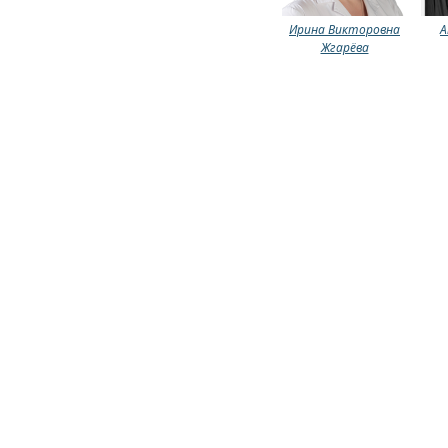
Ирина Викторовна
А
Жгарёва