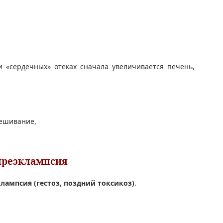
 «сердечных» отеках сначала увеличивается печень,
вешивание,
преэклампсия
лампсия (гестоз, поздний токсикоз)
.