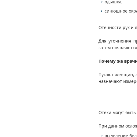
одышка,
синюшное окра
Отечности рук и 
Для уточнения п
затем появляются
Почему же врачи
Пугают женщин, 
назначают измере
Отеки могут быть
При данном ослож
выделение белк