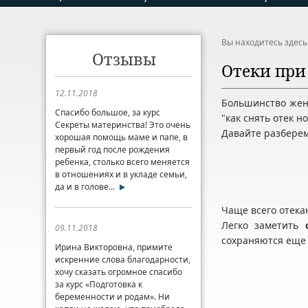
Вы находитесь здес
Отзывы
Отеки при
12.11.2018
Большинство женщ
Спасибо большое, за курс
"как снять отек н
Секреты материнства! Это очень
Давайте разберем
хорошая помощь маме и папе, в
первый год после рождения
ребенка, столько всего меняется
в отношениях и в укладе семьи,
да и в голове...
Чаще всего отека
Легко заметить
09.11.2018
сохраняются еще 
Ирина Викторовна, примите
искренние слова благодарности,
хочу сказать огромное спасибо
за курс «Подготовка к
беременности и родам». Ни