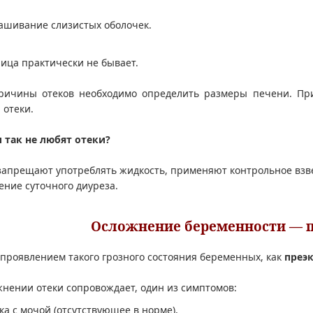
шивание слизистых оболочек.
лица практически не бывает.
ричины отеков необходимо определить размеры печени. При
 отеки.
 так не любят отеки?
запрещают употреблять жидкость, применяют контрольное вз
ние суточного диуреза.
Осложнение беременности — 
 проявлением такого грозного состояния беременных, как
преэк
нении отеки сопровождает, один из симптомов:
а с мочой (отсутствующее в норме),