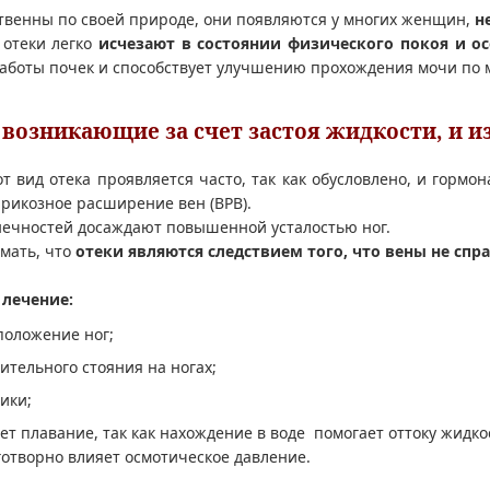
ственны по своей природе, они появляются у многих женщин,
н
 отеки легко
исчезают в состоянии физического покоя и о
аботы почек и способствует улучшению прохождения мочи по 
 возникающие за счет застоя жидкости, и и
т вид отека проявляется часто, так как обусловлено, и горм
рикозное расширение вен (ВРВ).
нечностей досаждают повышенной усталостью ног.
мать, что
отеки являются следствием того, что вены не спра
лечение:
оложение ног;
ительного стояния на ногах;
ики;
т плавание, так как нахождение в воде помогает оттоку жидкос
готворно влияет осмотическое давление.