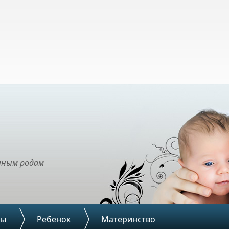
чным родам
ды
Ребенок
Материнство