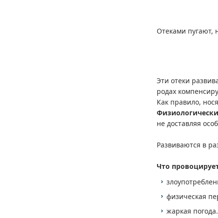
Отеками пугают, 
Эти отеки разви
родах компенсиру
Как правило, нос
Физиологически
не доставляя осо
Развиваются в ра
Что провоцирует
злоупотреблен
физическая пе
жаркая погода.