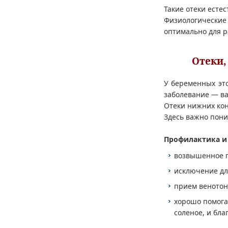
Такие отеки есте
Физиологические
оптимально для р
Отеки,
У беременных это
заболевание — ва
Отеки нижних ко
Здесь важно пони
Профилактика и 
возвышенное п
исключение дл
прием венотон
хорошо помогае
соленое, и бла