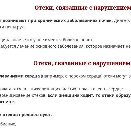
Отеки, связанные с нарушением
ки
возникают при хронических заболеваниях почек
. Диагно
и ног и рук.
щина знает, что у нее имеется болезнь почек.
требуется лечение основного заболевания, которое назначает не
Отеки, связанные с нарушением
олеваниями сердца
(например, с пороком сердца) отеки могут 
полагаются в нижележащих частях тела, то есть сердце — к
озникновение отеков.
Если женщина ходит, то отеки образу
яснице.
х отеков предшествуют:
ебиение,