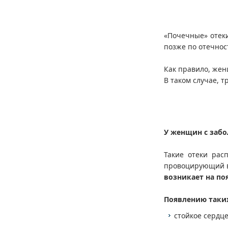
«Почечные» оте
позже по отечност
Как правило, жен
В таком случае, 
У женщин с заб
Такие отеки рас
провоцирующий в
возникает на по
Появлению таки
стойкое сердц