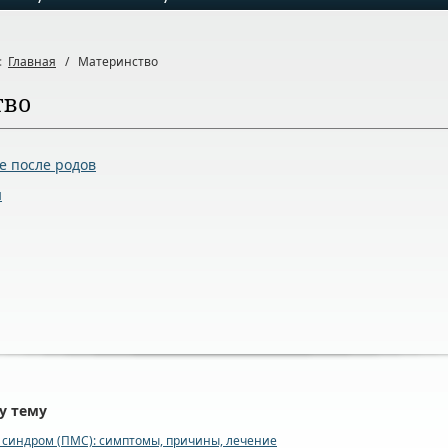
ь:
Главная
/
Материнство
тво
е после родов
ы
у тему
синдром (ПМС): симптомы, причины, лечение