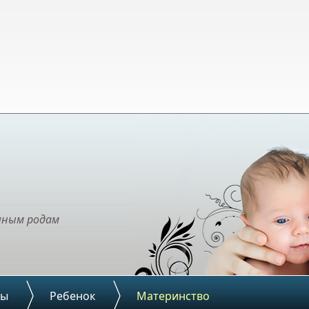
чным родам
ды
Ребенок
Материнство