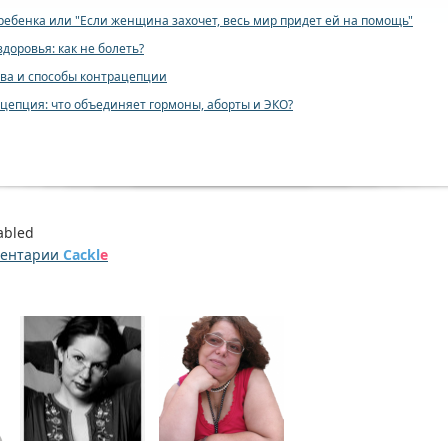
 ребенка или "Если женщина захочет, весь мир придет ей на помощь"
доровья: как не болеть?
ва и способы контрацепции
цепция: что объединяет гормоны, аборты и ЭКО?
abled
ментарии
Cackl
e