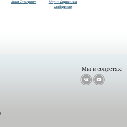
Анна Тажерова
Мария Борисовна
Майорская
Мы в соцсетях:
в