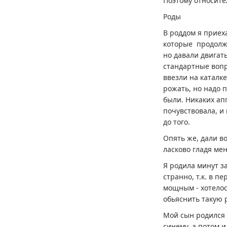
Поэтому относите
Роды
В роддом я приех
которые продолжа
но давали двигать
стандартные вопро
ввезли на каталке
рожать, но надо п
были. Никаких апп
почувствовала, и 
до того.
Опять же, дали во
ласково гладя мен
Я родила минут з
странно, т.к. в п
мощным - хотелось
обьяснить такую 
Мой сын родился в
синему, а потом и