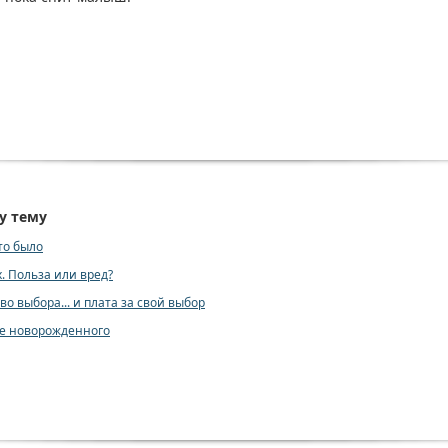
у тему
то было
. Польза или вред?
во выбора... и плата за свой выбор
ье новорожденного