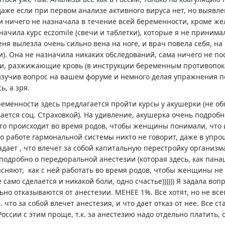
даже если при первом анализе активного вируса нет, но выявле
и ничего не назначала в течение всей беременности, кроме жел
начила курс eczomile (свечи и таблетки), которые я не приним
меня вылезла очень сильно вена на ноге, и врач повела себя, на
ги). Она не назначила никаких обследований, сама ничего не п
ки, разжижающие кровь (в инструкции беременным противопок
изучив вопрос на вашем форуме и немного делая упражнения 
, а зря.
ременности здесь предлагается пройти курсы у акушерки (не о
ается соц. Страховкой). На удивление, акушерка очень подробно
то происходит во время родов, чтобы женщины понимали, что и
, о работе гармональной системы никто не говорит, даже в упр
адает , что влечет за собой капитальную перестройку организм
подробно о передюральной анестезии (которая здесь, как панац
сняют, как с ней работать во время родов, чтобы женщины не 
е само сделается и никакой боли, одно счастье)))))) Я задала во
но отказываются от анестезии. МЕНЕЕ 1%. Все хотят, но не всег
 что за собой влечет анестезия, и что дает отказ от нее. Все с
России с этим проще, т.к. за анестезию надо отдельно платить, 