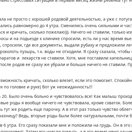
льно стрессовых ситуаций в первый месяц жизни ребенка тут на
ала не просто с хорошей родовой деятельностью, а уже с потуг
лись равномерно до 4 утра. Сменились очень сильными и част
ся и кричать, сколько пожелаю))). Ничего не ставили, только 
сы и на подьезде к клинике спросили, есть ли у нас время вьех
, спросили, где все документы, выдали рубаху и предложили леч
роколоть пузырь, т.к. воды не отходили. Я сразу сказала, чтобы 
аратов и лекарств не ставили. Хотя, мне поставили капельницу,
после родов ее сразу же убрали и больше ничего не ставили. П
зможность кричать, сколько влезет, если это помогает. Спокойн
я по головке и руке) Вот уж неожиданность!!!
а 20. Было очень больно и чувствовалось все! Как малыш прохо
ервые роды я вообще ничего не чувствовала, кроме схваток. Бол
 тут же родить еще парочку. А в этот раз только чувство обле
разницу? Ведь, вторые роды были более натуральными, почти б
 6 утра. Его сразу показали мне и положили на грудь. Он в эт
 порозовел). Затем его унесли помыть, а в это время меня заш