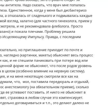
ны антитела. Надо сказать, что врач мне попалась
еза. Единственное, когда у меня был дисбактериоз
ала, а отказалась от сладенького и подмывалась каждые
 мой взгляд, халатно (для частного гинеколога, прием у
осмотрела, и не рекомендовала флеболога. Просто
азано) и пожала плечами. Проблему решила
по Исцеляющему Импульсу. Правда, с последним
бязательно, но приглашение приходит по почте и
, наглядно (картинки, макеты) обьясняет весь процесс
 как, и не спешили паниковать при потере вод или
ощенной форме не обьясняют, что после родов уровень
а в целом (особенно влияние на нервную систему).
ея, и на меня нехотящую смотрели все как на
думали, что, мол, поставила передюраль и отдыхай,
прос анестезиологу (на обязательном приеме), сколько
да ее успевают поставить. И никто не обьясняет в
тавят, страховка в любом случае это компенсирует.
отдельно договариваться и т.п., это делают далеко не