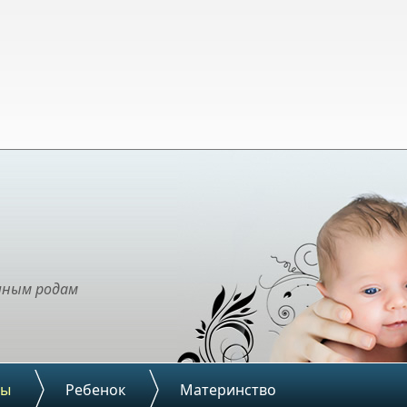
чным родам
ды
Ребенок
Материнство