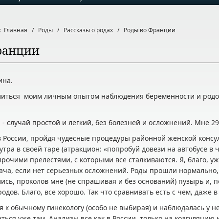
ь:
Главная
/
Роды
/
Рассказы о родах
/
Роды во Франции
ранции
ина.
литься моим личным опытом наблюдения беременности и родов
я - случай простой и легкий, без болезней и осложнений. Мне 29
 России, пройдя чудесные процедуры районной женской консу
утра в своей таре (атракцион: «попробуй довези на автобусе в ч
рочими прелестями, с которыми все сталкиваются. Я, благо, уж
ча, если нет серьезных осложнений. Роды прошли нормально, к
ись, проколов мне (не спрашивая и без оснований) пузырь и, п
родов. Благо, все хорошо. Так что сравнивать есть с чем, даже 
я к обычному гинекологу (особо не выбирая) и наблюдалась у н
ться уже там. Анализы все как в России, только на коагуляцию 