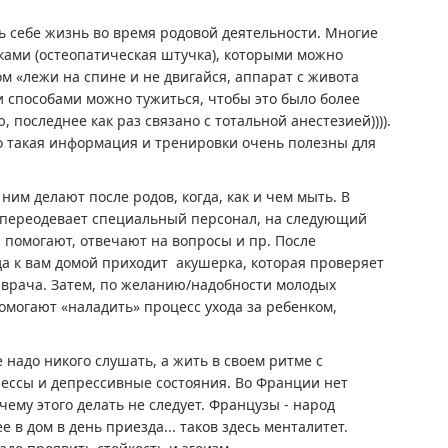
ь себе жизнь во время родовой деятельности. Многие
ами (остеопатическая штучка), которыми можно
ом «лежи на спине и не двигайся, аппарат с живота
ми способами можно тужиться, чтобы это было более
последнее как раз связано с тотальной анестезией)))).
 что такая информация и тренировки очень полезны для
им делают после родов, когда, как и чем мыть. В
и переодевает специальный персонал, на следующий
и помогают, отвечают на вопросы и пр. После
да к вам домой приходит акушерка, которая проверяет
 врача. Затем, по желанию/надобности молодых
омогают «наладить» процесс ухода за ребенком,
 надо никого слушать, а жить в своем ритме с
трессы и депрессивные состояния. Во Франции нет
ему этого делать не следует. Французы - народ
 в дом в день приезда... таков здесь менталитет.