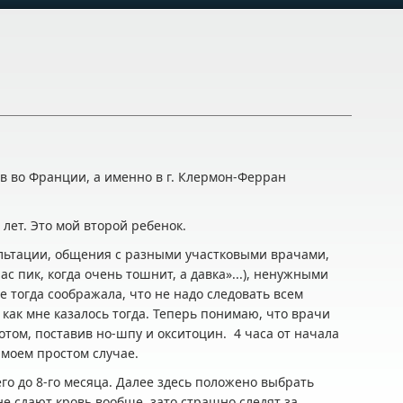
 во Франции, а именно в г. Клермон-Ферран
 лет. Это мой второй ребенок.
льтации, общения с разными участковыми врачами,
ас пик, когда очень тошнит, а давка»...), ненужными
е тогда соображала, что не надо следовать всем
ак мне казалось тогда. Теперь понимаю, что врачи
отом, поставив но-шпу и окситоцин. 4 часа от начала
в моем простом случае.
его до 8-го месяца. Далее здесь положено выбрать
не сдают кровь вообще, зато страшно следят за