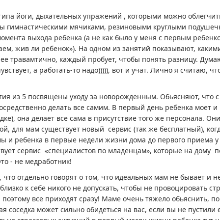
 типа йоги, дыхательных упражений , которыми можно облегчит
ы гимнастическими мячиками, резиновыми круглыми подушечк
момента выхода ребенка (а не как было у меня с первым ребенк
наем, жив ли ребенок»). На одном из занятий показывают, каки
ее травамтично, каждый пробует, чтобы понять разницу. Думаю, 
увствует, а работать-то надо))))), вот и учат. Лично я считаю,
тия из 5 посвящены уходу за новорожденным. Обьясняют, что с н
осредственно делать все самим. В первый день ребенка моет 
дке), она делает все сама в присутствие того же персонала. Он
й, для мам существует новый сервис (так же бесплатный), ког
ы и ребенка в первые недели жизни дома до первого приема у
вует сервис «специалистов по младенцам», которые на дому п
то - не медработник!
 что отдельно говорят о том, что идеальных мам не бывает и не
близко к себе никого не допускать, чтобы не провоцировать с
 поэтому все приходят сразу! Маме очень тяжело обьяснить, поч
я соседка может сильно обидеться на вас, если вы не пустили ее