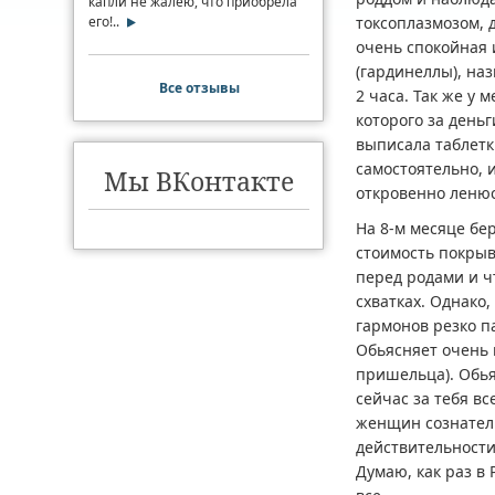
капли не жалею, что приобрела
его!..
токсоплазмозом, 
очень спокойная 
(гардинеллы), наз
Все отзывы
2 часа. Так же у 
которого за день
выписала таблет
самостоятельно, 
Мы ВКонтакте
откровенно ленюсь
На 8-м месяце бе
стоимость покрыв
перед родами и ч
схватках. Однако
гармонов резко п
Обьясняет очень 
пришельца). Обья
сейчас за тебя вс
женщин сознатель
действительности.
Думаю, как раз в 