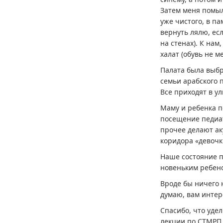
Затем меня помыл
уже чистого, в па
вернуть лялю, ес
на стенах). К на
халат (обувь не м
Палата была выбр
семьи арабского 
Все приходят в у
Маму и ребенка п
посещение педиат
прочее делают ак
коридора «девочки
Наше состояние п
новеньким ребен
Вроде бы ничего 
думаю, вам интер
Спасибо, что уде
лекции по СТМРП,