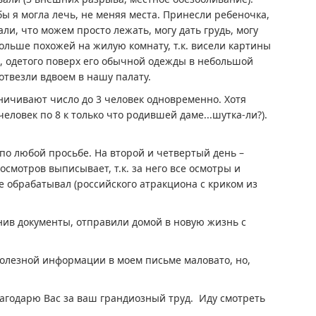
ы я могла лечь, не меняя места. Принесли ребеночка,
али, что можем просто лежать, могу дать грудь, могу
больше похожей на жилую комнату, т.к. висели картины
жа, одетого поверх его обычной одежды в небольшой
 отвезли вдвоем в нашу палату.
ничивают число до 3 человек одновременно. Хотя
ловек по 8 к только что родившей даме...шутка-ли?).
по любой просьбе. На второй и четвертый день –
смотров выписывает, т.к. за него все осмотры и
 обрабатывал (российского атракциона с криком из
нив документы, отправили домой в новую жизнь с
 Полезной информации в моем письме маловато, но,
благодарю Вас за ваш грандиозный труд. Иду смотреть