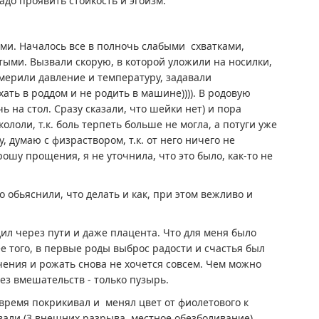
до проявить стойкость и эгоизм.
ами. Началось все в полночь слабыми схватками,
ыми. Вызвали скорую, в которой уложили на носилки,
измерили давление и температуру, задавали
ать в роддом и не родить в машине)))). В родовую
ь на стол. Сразу сказали, что шейки нет) и пора
кололи, т.к. боль терпеть больше не могла, а потуги уже
 думаю с физраствором, т.к. от него ничего не
рошу прощения, я не уточнила, что это было, как-то не
о обьяснили, что делать и как, при этом вежливо и
дил через пути и даже плацента. Что для меня было
ее того, в первые роды выброс радости и счастья был
гчения и рожать снова не хочется совсем. Чем можно
ез вмешательств - только пузырь.
о время покрикивал и менял цвет от фиолетового к
ивали (3 внешних разрыва, местное обезболивание).