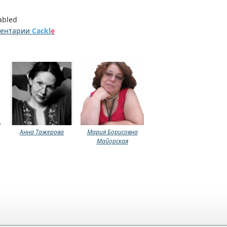
abled
ментарии
Cackl
e
Анна Тажерова
Мария Борисовна
Майорская