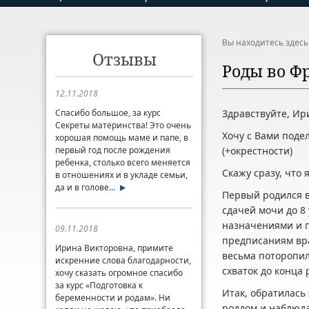
Вы находитесь здес
Отзывы
Роды во Ф
12.11.2018
Спасибо большое, за курс
Здравствуйте, Ир
Секреты материнства! Это очень
Хочу с Вами поде
хорошая помощь маме и папе, в
первый год после рождения
(+окрестности)
ребенка, столько всего меняется
Скажу сразу, что 
в отношениях и в укладе семьи,
да и в голове...
Первый родился в
сдачей мочи до 8 
назначениями и п
09.11.2018
предписаниям вра
Ирина Викторовна, примите
весьма поторопил
искренние слова благодарности,
схваток до конца 
хочу сказать огромное спасибо
за курс «Подготовка к
Итак, обратилась 
беременности и родам». Ни
роддом и наблюда