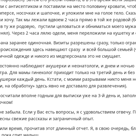
и с антисептиком и поставили на место половину кровати, чтоб
мперсе, носочках и шапочке, и уложили мне на голое тело. Сказ
ли хочу. Так мы лежали вдвоем 2 часа прямо в той же родовой (
м, в ту же родовую, пустили целоваться и обниматься моего му
енял). Через 2 часа лялю одели, меня переложили на кушетку и
ана заранее одиночная. Визиты разрешены сразу, только огра
происхождения здесь навещают сразу и всей большой семьей (че
личной одежде и никого из медперсонала это не смущает.
остоянно наблюдают акушерки и неонатологи, и днем и ночью 
ра. Для мамы гинеколог приходит только на третий день и без о
ушерки каждый день. Кстати, с моими разрывами никто меня не
, на обработку» здесь явно не доставало для развлечения).
осчитали вполне годным для выписки уже на 3-й день и, запол
очком!
не забыла. Если у Вас есть вопросы, я с удовольствием отвечу.
есны свежие рассказы и заграничный опыт.
лили время, прочитав этот длинный отчет. Я, в свою очередь, 
 пока спит малыш.