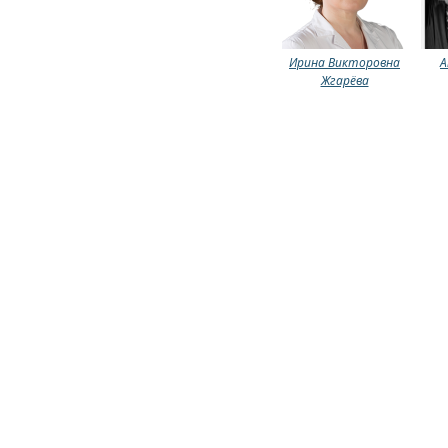
Ирина Викторовна
А
Жгарёва