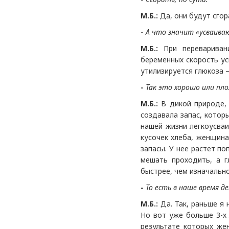
М.Б.:
Да, они будут сгор
-
А что значит «
усваива
М.Б.:
При переваривани
беременных скорость ус
утилизируется глюкоза 
-
Так это хорошо или пло
М.Б.:
В дикой природе, 
создавала запас, которы
нашей жизни легкоусваи
кусочек хлеба, женщина
запасы. У нее растет п
мешать проходить, а г
быстрее, чем изначальн
-
То есть в наше время 
М.Б.:
Да. Так, раньше я 
Но вот уже больше 3-х 
результате которых же