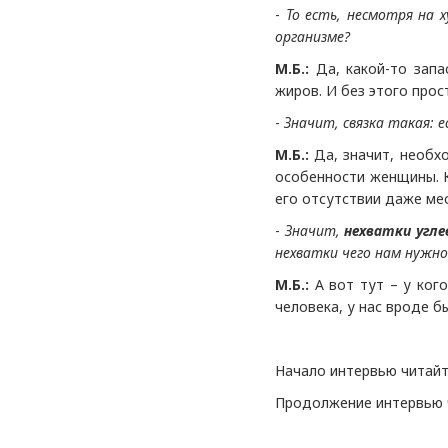
-
То есть, несмотря на 
организме?
М.Б.:
Да, какой-то запа
жиров. И без этого про
-
Значит, связка такая: 
М.Б.:
Да, значит, необх
особенности женщины. К
его отсутствии даже ме
-
Значит,
нехватки угле
нехватки чего нам нужно
М.Б.:
А вот тут – у ког
человека, у нас вроде б
Начало интервью читай
Продолжение интервью