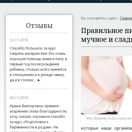
Вы находитесь здесь:
Главн
Отзывы
Правильное пи
мучное и слад
12.11.2018
Спасибо большое, за курс
Секреты материнства! Это очень
хорошая помощь маме и папе, в
первый год после рождения
ребенка, столько всего меняется
в отношениях и в укладе семьи,
да и в голове...
09.11.2018
Ирина Викторовна, примите
искренние слова благодарности,
хочу сказать огромное спасибо
Что делать, если очень хо
за курс «Подготовка к
беременности и родам». Ни
которые наши организм