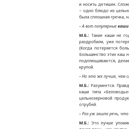
и носить детишек. Сло
– одно блюдо из цельно
была сплошная гречка, 
-
А вот популярные
каши 
М.Б.:
Такие каши не год
раздробили, уже потеря
(Когда потеряется боль
Большинство этих каш н
подплющиваются, делает
крупой.
-
Но это же лучше, чем с
М.Б.:
Разумеется. Правда
каши типа «Беловодье
цельнозерновой продук
отрубей.
-
Раз уж зашла речь, чт
М.Б.:
Это лучше упомяну