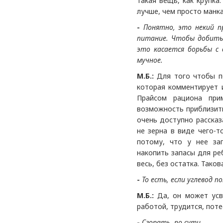
такая вещь, как крупка
лучше, чем просто манк
-
Понятно, это некий п
питание. Чтобы добитьс
это касается борьбы с
мучное.
М.Б.:
Для того чтобы по
которая комментирует 
Прайсом рациона при
возможность приблизить
очень доступно рассказ
не зерна в виде чего-
потому, что у нее за
накопить запасы для ре
весь, без остатка. Тако
-
То есть, если углевод по
М.Б.:
Да, он может усва
работой, трудится, поте
-
Сгорать, по сути.