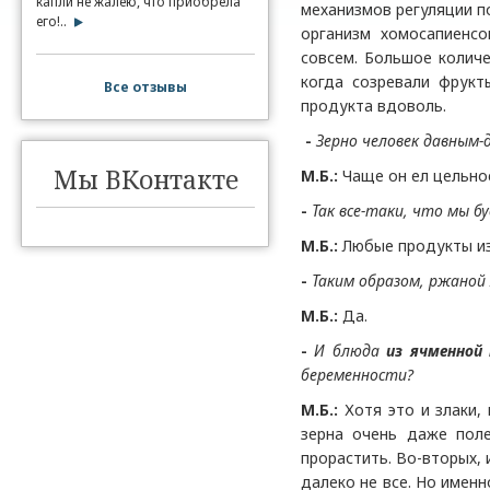
капли не жалею, что приобрела
механизмов регуляции п
его!..
организм хомосапиенсо
совсем. Большое количе
когда созревали фрукт
Все отзывы
продукта вдоволь.
-
Зерно человек давным-
Мы ВКонтакте
М.Б.:
Чаще он ел цельное
-
Так все-таки, что мы 
М.Б.:
Любые продукты из 
-
Таким образом, ржаной
М.Б.:
Да.
-
И блюда
из ячменной
беременности?
М.Б.:
Хотя это и злаки,
зерна очень даже поле
прорастить. Во-вторых, 
далеко не все. Но имен