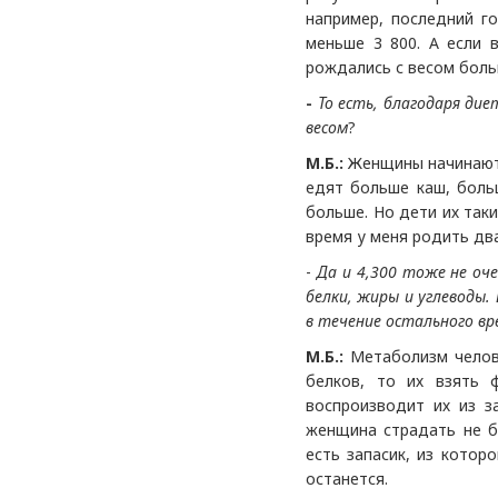
например, последний го
меньше 3 800. А если 
рождались с весом больш
-
То есть, благодаря ди
весом
?
М.Б.:
Женщины начинают с
едят больше каш, боль
больше. Но дети их так
время у меня родить дв
-
Да и 4,300
тоже не оч
белки, жиры и углеводы. 
в течение остального вр
М.Б.:
Метаболизм челове
белков, то их взять 
воспроизводит их из з
женщина страдать не бу
есть запасик, из котор
останется.