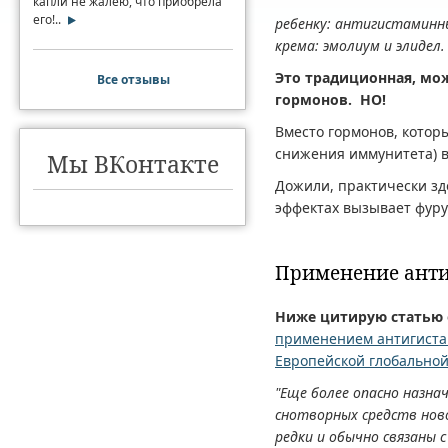
капли не жалею, что приобрела
его!..
ребенку: антигистаминн
крема: эмолиум и элидел.
Это традиционная, мож
Все отзывы
гормонов. НО!
Вместо гормонов, которы
снижения иммунитета) в
Мы ВКонтакте
Дожили, практически зд
эффектах вызывает фурун
Применение ант
Ниже цитирую
статью
применением антигиста
Европейской глобальной
"Еще более опасно назн
снотворных средств нов
редки и обычно связаны 