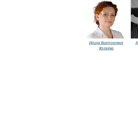
Ирина Викторовна
А
Жгарёва