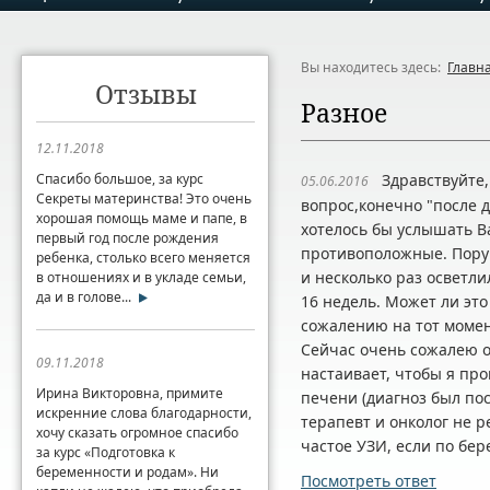
Вы находитесь здесь:
Главн
Отзывы
Разное
12.11.2018
Спасибо большое, за курс
Здравствуйте, 
05.06.2016
Секреты материнства! Это очень
вопрос,конечно "после д
хорошая помощь маме и папе, в
хотелось бы услышать В
первый год после рождения
противоположные. Пору
ребенка, столько всего меняется
и несколько раз осветли
в отношениях и в укладе семьи,
да и в голове...
16 недель. Может ли это
сожалению на тот момент
Сейчас очень сожалею о
09.11.2018
настаивает, чтобы я пр
Ирина Викторовна, примите
печени (диагноз был пос
искренние слова благодарности,
терапевт и онколог не 
хочу сказать огромное спасибо
частое УЗИ, если по бер
за курс «Подготовка к
беременности и родам». Ни
Посмотреть ответ