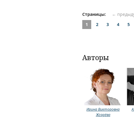
Страницы:
← предыд
1
2
3
4
5
Авторы
Ирина Викторовна
А
Жгарёва