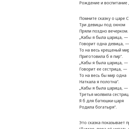
Рождение и воспитание 
Помните сказку о царе 
Три девицы под окном
Пряли поздно вечерком.
„Кабы я была царица, —
Говорит одна девица, 
То на весь крещеный ми
Приготовила б я пир“.
„Кабы я была царица, —
Говорит ее сестрица, —
То на весь бы мир одна
Наткала я полотна“.
„Кабы я была царица, —
Третья молвила сестриц
Я б для батюшки-царя
Родила богатыря“.
Это сказка показывает 
(Думаю, пора её читать 