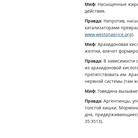
Миф:
Насыщенные жиры 
действия.
Правда:
Напротив, насы
катализаторами превра
www.westonaprice.org
).
Миф:
Арахидоновая кисл
желтки, влечет формир
Правда:
В зависимости 
из арахидоновой кислот
препятствовать им. Ара
нервной системы (там же
Миф:
Говядина вызывает
Правда:
Аргентинцы, уп
толстой кишки. Мормоны
дня, придерживающиеся 
35:3513).