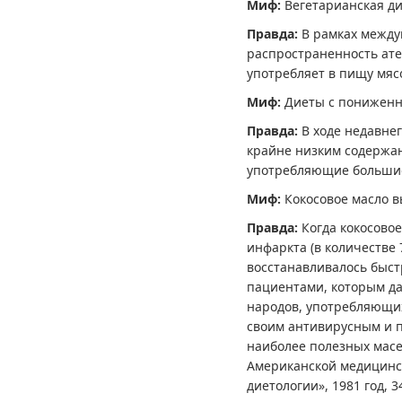
Миф:
Вегетарианская ди
Правда:
В рамках между
распространенность атер
употребляет в пищу мясо
Миф:
Диеты с пониженн
Правда:
В ходе недавне
крайне низким содержан
употребляющие большие 
Миф:
Кокосовое масло в
Правда:
Когда кокосово
инфаркта (в количестве
восстанавливалось быстр
пациентами, которым да
народов, употребляющих
своим антивирусным и п
наиболее полезных мас
Американской медицинск
диетологии», 1981 год, 3