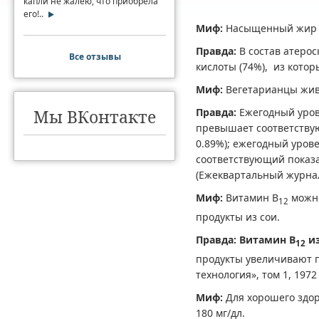
капли не жалею, что приобрела
его!..
Миф:
Насыщенный жир з
Правда:
В состав атер
Все отзывы
кислоты (74%), из котор
Миф:
Вегетарианцы жив
Мы ВКонтакте
Правда:
Ежегодный уров
превышает соответству
0.89%); ежегодный уро
соответствующий показа
(Ежеквартальный журнал 
Миф:
Витамин В
можно
12
продукты из сои.
Правда: Витамин В
из
12
продукты увеличивают п
технология», том 1, 1972 
Миф:
Для хорошего здор
180 мг/дл.