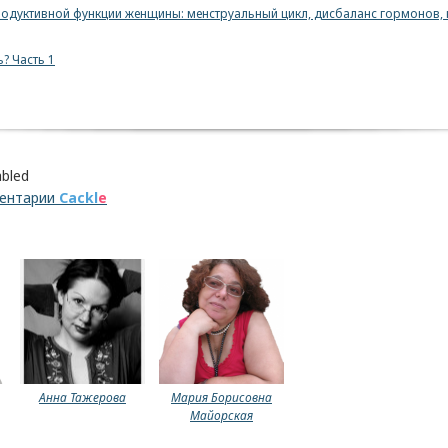
одуктивной функции женщины: менструальный цикл, дисбаланс гормонов,
? Часть 1
bled
ментарии
Cackl
e
Анна Тажерова
Мария Борисовна
Майорская