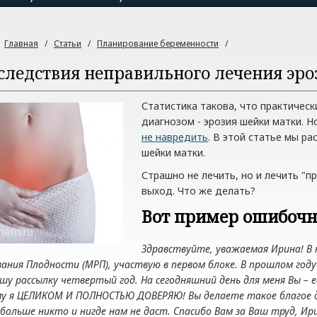
:
Главная
/
Статьи
/
Планирование беременности
/
следствия неправильного лечения эр
Статистика такова, что практичес
диагнозом - эрозия шейки матки. Но
не навредить
. В этой статье мы р
шейки матки.
Страшно не лечить, но и лечить "п
выход. Что же делать?
Вот пример ошибочн
Здравствуйте, уважаемая Ирина! В н
ания Плодности (МРП), участвую в первом блоке. В прошлом году
шу рассылку четвертый год. На сегодняшний день для меня Вы –
му я ЦЕЛИКОМ И ПОЛНОСТЬЮ ДОВЕРЯЮ! Вы делаете такое благое дел
больше никто и нигде нам не даст. Спасибо Вам за Ваш труд, Ир