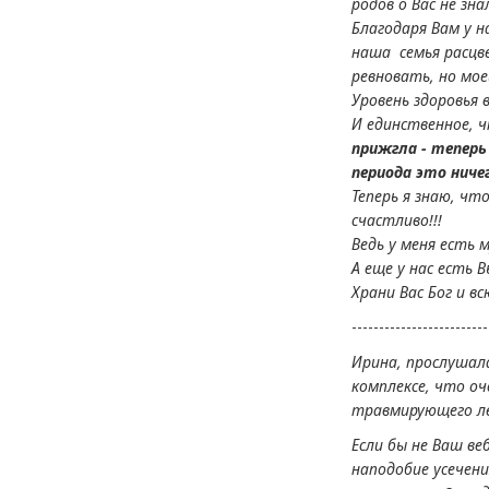
родов о Вас не зн
Благодаря Вам у н
наша семья расцв
ревновать, но мое
Уровень здоровья в
И единственное, ч
прижгла - теперь
периода это ничег
Теперь я знаю, чт
счастливо!!!
Ведь у меня есть 
А еще у нас есть В
Храни Вас Бог и вс
-------------------------
Ирина, прослушала
комплексе, что оч
травмирующего л
Если бы не Ваш ве
наподобие усечени