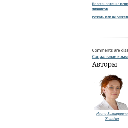
Восстановление репр
яичников
Рожать или не рожать
Comments are disa
Социальные ком
Авторы
Ирина Викторовна
Жгарёва