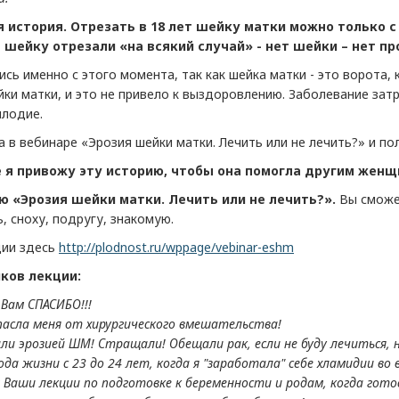
 история. Отрезать в 18 лет шейку матки можно только 
 шейку отрезали «на всякий случай» - нет шейки – нет п
сь именно с этого момента, так как шейка матки - это ворота,
ки матки, и это не привело к выздоровлению. Заболевание затр
плодие.
а в вебинаре «Эрозия шейки матки. Лечить или не лечить?» и по
е я привожу эту историю, чтобы она помогла другим жен
 «Эрозия шейки матки. Лечить или не лечить?».
Вы сможе
, сноху, подругу, знакомую.
ции здесь
http://plodnost.ru/wppage/vebinar-eshm
ков лекции:
Вам СПАСИБО!!!
пасла меня от хирургического вмешательства!
али эрозией ШМ! Стращали! Обещали рак, если не буду лечиться, 
да жизни с 23 до 24 лет, когда я "заработала" себе хламидии во
 Ваши лекции по подготовке к беременности и родам, когда гото