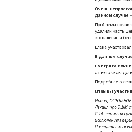
Очень непростая
данном случае –
Проблемы появили
удалили часть шей
воспаление и бес
Елена участвовал
В данном случа
Смотрите лекцию
от него свою дочь
Подробнее о лек
Отзывы участни
Ирина, ОГРОМНОЕ 
Лекция про ЭШМ с
С 16 лет меня пуг
исключением перио
Посещали с мужем