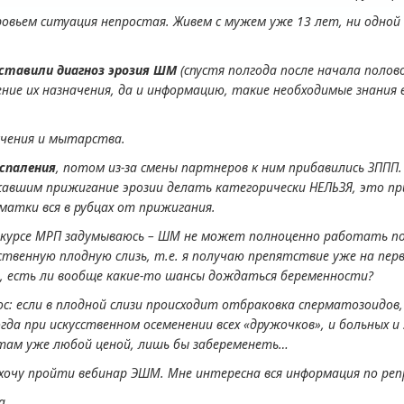
оровьем ситуация непростая. Живем с мужем уже 13 лет, ни одно
оставили диагноз эрозия ШМ
(спустя полгода после начала полово
ние их назначения, да и информацию, такие необходимые знания
учения и мытарства.
спаления
, потом из-за смены партнеров к ним прибавились ЗППП.
жавшим прижигание эрозии делать категорически НЕЛЬЗЯ, это п
матки вся в рубцах от прижигания.
а курсе МРП задумываюсь – ШМ не может полноценно работать п
твенную плодную слизь, т.е. я получаю препятствие уже на перв
 есть ли вообще какие-то шансы дождаться беременности?
с: если в плодной слизи происходит отбраковка сперматозоидов
да при искусственном осеменении всех «дружочков», и больных и
там уже любой ценой, лишь бы забеременеть…
и хочу пройти вебинар ЭШМ. Мне интересна вся информация по ре
а.