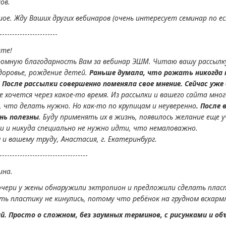
ов.
ое. Жду Ваших других вебинаров (очень интересует семинар по е
-----------------------
йте!
омную благодарность Вам за вебинар ЭШМ. Читаю вашу рассылку 
здоровье, рождение детей.
Раньше думала, что рожать никогда н
. После рассылки совершенно поменяла свое мнение. Сейчас уж
е хочется через какое-то время. Из рассылки и вашего сайта мно
 что делать нужно. Но как-то по крупицам и неуверенно
. После
нь полезны
. Буду применять их в жизнь, появилось желание еще 
и и никуда специально не нужно идти, что немаловажно.
 и вашему труду, Анастасия, г. Екатеринбург.
-----------------------------------
ина.
очери у жены обнаружили эктропион и предложили сделать пласт
ть пластику не кинулись, потому что ребёнок на грудном вскармл
. Просто о сложном, без заумных терминов, с рисунками и об