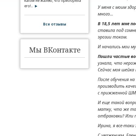
капли не жалею, что приобрела
его!..
У меня с моим зд
много…
В 18,5 лет мне п
Все отзывы
ставила под сомне
эрозии током.
И начались мои м
Мы ВКонтакте
Пошли частые во
узнала, что неро
Сейчас моя шейка 
После обучения н
производить качес
с прижженной ШМ,
И еще такой вопро
матку, что же тог
отбраковки? Или 
Ирина, я все-так
С уважением, Елен