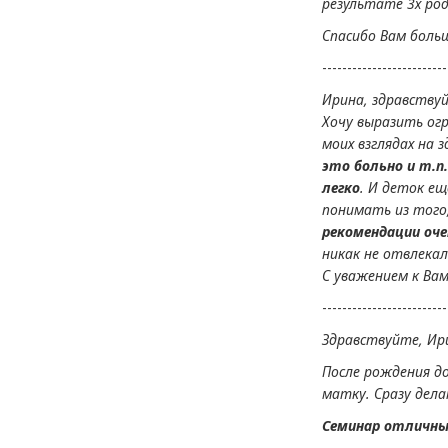
результате 3х род
Спасибо Вам больш
-------------------------
Ирина, здравству
Хочу выразить огр
моих взглядах на 
это больно и т.п
легко
. И деток ещ
понимать из того,
рекомендации оче
никак не отвлекал
С уважением к Вам
-------------------------
Здравствуйте, Ир
После рождения д
матку. Сразу дела
Семинар отличный