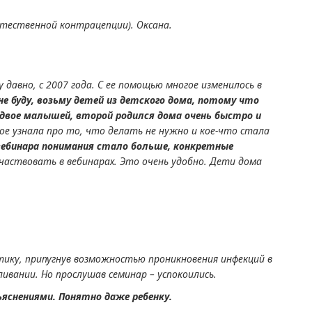
стественной контрацепции). Оксана.
давно, с 2007 года. С ее помощью многое изменилось в
е буду, возьму детей из детского дома, потому что
е двое малышей, второй родился дома очень быстро и
гое узнала про то, что делать не нужно и кое-что стала
 вебинара понимания стало больше, конкретные
участвовать в вебинарах. Это очень удобно. Дети дома
ику, припугнув возможностью проникновения инфекций в
ивании. Но прослушав семинар – успокоились.
ъяснениями. Понятно даже ребенку.