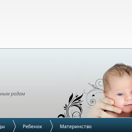
чным родам
ды
Ребенок
Материнство