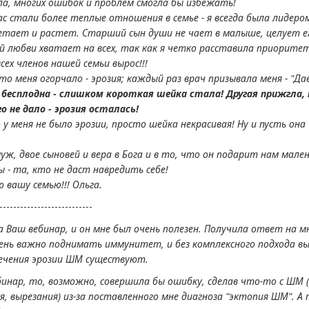
ала, многих ошибок и проблем смогла бы избежать!
ас стали более теплые отношения в семье - я всегда была лидером
етает и растет. Старший сын души не чает в малыше, целует ег
й любви хватает на всех, так как я четко расставила приоритет
сех членов нашей семьи вырос!!!
то меня огорчало - эрозия; каждый раз врач призывала меня - "Д
 бесплодна - слишком короткая шейка стала! Другая прижгла,
о не дало - эрозия осталась!
о у меня не было эрозии, просто шейка некрасивая! Ну и пусть он
муж, двое сыновей и вера в Бога и в то, что он подарит нам мале
ы - та, кто не даст навредить себе!
ю вашу семью!!! Ольга.
---------------------------
 Ваш вебинар, и он мне был очень полезен. Получила ответ на мн
ень важно поднимать иммунитет, и без комплексного подхода вы
ечения эрозии ШМ существуют.
бинар, то, возможно, совершила бы ошибку, сделав что-то с ШМ 
я, вырезания) из-за поставленного мне диагноза "эктопия ШМ". 